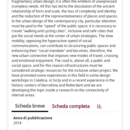
fragmentary urban design; it is often the emblem of unexpressed
(complex) needs. All this has led to the dissolution of the ancient
relationship of form and scale, the loss of complexity and identity
and the reduction of the representativeness of places and spaces.
In the urban design of the contemporary city, particular attention
must be paid to the "speed" of the public space; it is necessary to
create "walking and cycling cities", inclusive and safe cities that
put the social needs at the center of urban strategies. The slow
mobility, opposing the hyperactive speed of social
communications, can contribute to structuring public spaces and
enhancing their "social mandate" and becomes, therefore, the
new urban connective that imposes new modes of travel, crossing
and emotional enjoyment. The road is, above all, a public and
social space, and for this reason infrastructures must be
considered strategic resources for the inclusive urban project. We
have promoted some experiences in this field in some design
workshops in Calabria, in Sicily and in a recent experience in the
historic centers of Barcelona and Rotterdam and we are
developing this topic inside a research on the connectivity of
internal areas.
Scheda breve
Scheda completa
Anno di pubblicazione
2018