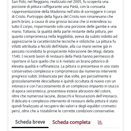
San Polo, nel Reggiano, realizzato nel 2005, fu scoperta una
porzione di pittura raffigurante una Pietà, con la consueta
rappresentazione della Madonna nell'atto di sorreggere il corpo
di Cristo. Purtroppo della figura del Cristo non rimanevano che
pochi brani, a causa di una grossa lacuna che si estendeva su
tutto il corpo, risparmiando solo una porzione delle gambe e una
mano. Tuttavia, la qualità della parte restante della pittura, per
quanto compromessa nella leggibilità, aveva da subito indotto ad
apprezzarne la caratteristiche tecniche e stilistiche. La pittura fu
infatti attribuita a Nicolò dell'Abate, alla cui mano venne già in
passato ricondotta la prospiciente Adorazione dei Magi, datata
1540. I recenti lavori di restauro della Pietà hanno permesso di
riportare in luce quello che si è rivelato un brano pittorico di
elevata qualità e raffinatezza. La pittura si presentava in uno stato
conservativo complesso e compromesso dai numerosi interventi
pregressi subiti. Imbiancata per due volte, poi parzialmente e
grossolanamente descialbata e quindi occultata di nuovo con un
intonaco e con l'accostamento di un complesso impianto in stucco
di epoca seicentesca, presentava estese abrasioni del colore,
oltre che numerose lacune, distacchi e fessurazioni dell'intonaco.
Il delicato e complesso intervento di restauro della pittura è stato
quindi finalizzato al recupero dei valori e degli equilibri cromatici
persi, oltre che a ristabilirne le corrette condizioni conservative.
Scheda breve
Scheda completa