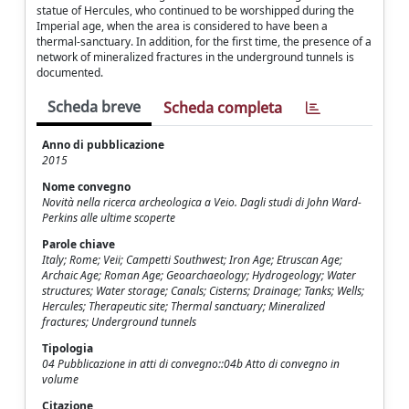
statue of Hercules, who continued to be worshipped during the
Imperial age, when the area is considered to have been a
thermal-sanctuary. In addition, for the first time, the presence of a
network of mineralized fractures in the underground tunnels is
documented.
Scheda breve
Scheda completa
Anno di pubblicazione
2015
Nome convegno
Novità nella ricerca archeologica a Veio. Dagli studi di John Ward-
Perkins alle ultime scoperte
Parole chiave
Italy; Rome; Veii; Campetti Southwest; Iron Age; Etruscan Age;
Archaic Age; Roman Age; Geoarchaeology; Hydrogeology; Water
structures; Water storage; Canals; Cisterns; Drainage; Tanks; Wells;
Hercules; Therapeutic site; Thermal sanctuary; Mineralized
fractures; Underground tunnels
Tipologia
04 Pubblicazione in atti di convegno::04b Atto di convegno in
volume
Citazione