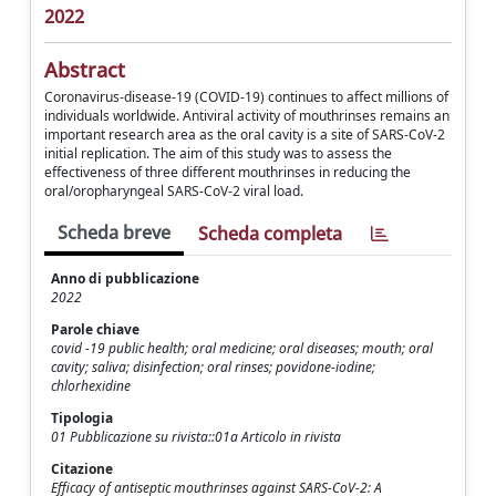
2022
Abstract
Coronavirus-disease-19 (COVID-19) continues to affect millions of
individuals worldwide. Antiviral activity of mouthrinses remains an
important research area as the oral cavity is a site of SARS-CoV-2
initial replication. The aim of this study was to assess the
effectiveness of three different mouthrinses in reducing the
oral/oropharyngeal SARS-CoV-2 viral load.
Scheda breve
Scheda completa
Anno di pubblicazione
2022
Parole chiave
covid -19 public health; oral medicine; oral diseases; mouth; oral
cavity; saliva; disinfection; oral rinses; povidone‑iodine;
chlorhexidine
Tipologia
01 Pubblicazione su rivista::01a Articolo in rivista
Citazione
Efficacy of antiseptic mouthrinses against SARS-CoV-2: A