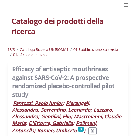
Catalogo dei prodotti della
ricerca
IRIS
Catalogo Ricerca UNIROMA1
01 Pubblicazione su rivista
01a Articolo in rivista
Efficacy of antiseptic mouthrinses
against SARS-CoV-2: A prospective
randomized placebo-controlled pilot
study
Fantozzi, Paolo Junior
;
Pierangeli,
Alessandra
;
Sorrentino, Leonardo
;
Lazzaro,
Alessandro
;
Gentilini, Elio
;
Mastroianni, Claudio
Maria
;
D'Ettorre, Gabriella
;
Polimeni,
Antonella
;
Romeo, Umberto
;