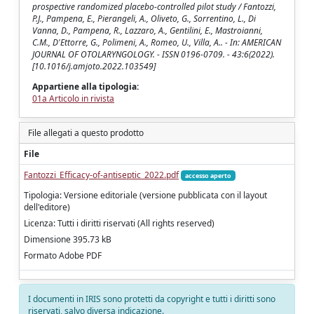
prospective randomized placebo-controlled pilot study / Fantozzi,
P.J., Pampena, E., Pierangeli, A., Oliveto, G., Sorrentino, L., Di
Vanna, D., Pampena, R., Lazzaro, A., Gentilini, E., Mastroianni,
C.M., D'Ettorre, G., Polimeni, A., Romeo, U., Villa, A.. - In: AMERICAN
JOURNAL OF OTOLARYNGOLOGY. - ISSN 0196-0709. - 43:6(2022).
[10.1016/j.amjoto.2022.103549]
Appartiene alla tipologia:
01a Articolo in rivista
File allegati a questo prodotto
File
Fantozzi_Efficacy-of-antiseptic_2022.pdf
accesso aperto
Tipologia: Versione editoriale (versione pubblicata con il layout
dell'editore)
Licenza: Tutti i diritti riservati (All rights reserved)
Dimensione 395.73 kB
Formato Adobe PDF
I documenti in IRIS sono protetti da copyright e tutti i diritti sono
riservati, salvo diversa indicazione.