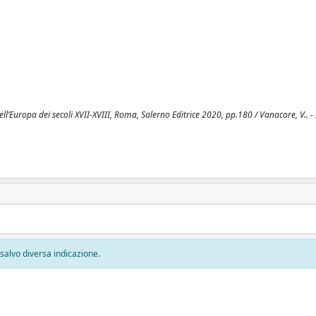
ll’Europa dei secoli XVII-XVIII, Roma, Salerno Editrice 2020, pp.180 / Vanacore, V.. 
, salvo diversa indicazione.