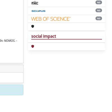
ND
ND
ND
social impact
- In: NOMOS. -