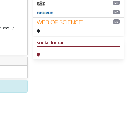
ND
ND
ND
rri, F.;
social impact