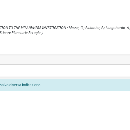
TO THE MILANI/HERA INVESTIGATION / Massa, G.; Palomba, E.; Longobardo, A.; Di
 Scienze Planetarie Perugia ).
, salvo diversa indicazione.