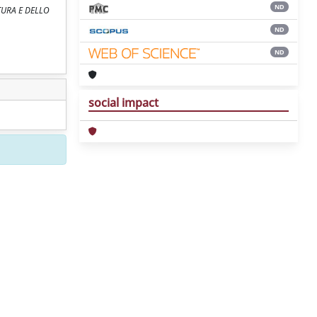
ND
LTURA E DELLO
ND
ND
social impact