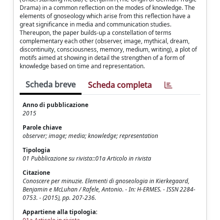
Drama) in a common reflection on the modes of knowledge. The
elements of gnoseology which arise from this reflection have a
great significance in media and communication studies.
Thereupon, the paper builds-up a constellation of terms
complementary each other (observer, image, mythical, dream,
discontinuity, consciousness, memory, medium, writing), a plot of
motifs aimed at showing in detail the strengthen of a form of
knowledge based on time and representation.
Scheda breve
Scheda completa
Anno di pubblicazione
2015
Parole chiave
observer; image; media; knowledge; representation
Tipologia
01 Pubblicazione su rivista::01a Articolo in rivista
Citazione
Conoscere per minuzie. Elementi di gnoseologia in Kierkegaard,
Benjamin e McLuhan / Rafele, Antonio. - In: H-ERMES. - ISSN 2284-
0753. - (2015), pp. 207-236.
Appartiene alla tipologia: