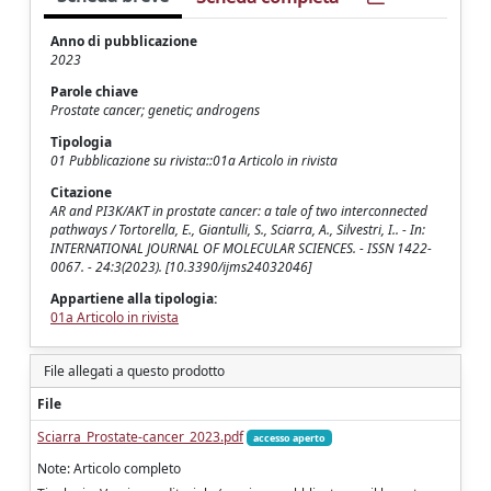
Anno di pubblicazione
2023
Parole chiave
Prostate cancer; genetic; androgens
Tipologia
01 Pubblicazione su rivista::01a Articolo in rivista
Citazione
AR and PI3K/AKT in prostate cancer: a tale of two interconnected
pathways / Tortorella, E., Giantulli, S., Sciarra, A., Silvestri, I.. - In:
INTERNATIONAL JOURNAL OF MOLECULAR SCIENCES. - ISSN 1422-
0067. - 24:3(2023). [10.3390/ijms24032046]
Appartiene alla tipologia:
01a Articolo in rivista
File allegati a questo prodotto
File
Sciarra_Prostate-cancer_2023.pdf
accesso aperto
Note: Articolo completo