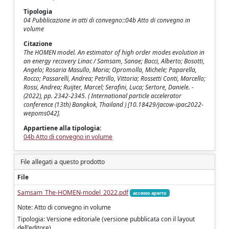
Tipologia
04 Pubblicazione in atti di convegno::04b Atto di convegno in
volume
Citazione
The HOMEN model. An estimator of high order modes evolution in
an energy recovery Linac / Samsam, Sanae; Bacci, Alberto; Bosotti,
Angelo; Rosaria Masullo, Maria; Opromolla, Michele; Paparella,
Rocco; Passarelli, Andrea; Petrillo, Vittoria; Rossetti Conti, Marcello;
Rossi, Andrea; Ruijter, Marcel; Serafini, Luca; Sertore, Daniele. -
(2022), pp. 2342-2345. ( International particle accelerator
conference (13th) Bangkok, Thailand ) [10.18429/jacow-ipac2022-
wepoms042].
Appartiene alla tipologia:
04b Atto di convegno in volume
File allegati a questo prodotto
File
Samsam_The-HOMEN-model_2022.pdf
accesso aperto
Note: Atto di convegno in volume
Tipologia: Versione editoriale (versione pubblicata con il layout
dell'editore)