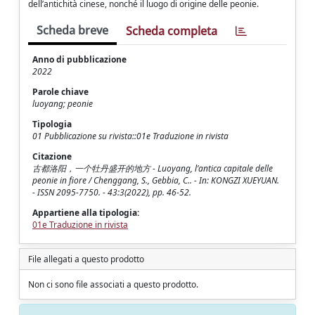
dell’antichità cinese, nonché il luogo di origine delle peonie.
Scheda breve
Scheda completa
Anno di pubblicazione
2022
Parole chiave
luoyang; peonie
Tipologia
01 Pubblicazione su rivista::01e Traduzione in rivista
Citazione
古都洛阳，一个牡丹盛开的地方 - Luoyang, l’antica capitale delle
peonie in fiore / Chenggang, S., Gebbia, C.. - In: KONGZI XUEYUAN.
- ISSN 2095-7750. - 43:3(2022), pp. 46-52.
Appartiene alla tipologia:
01e Traduzione in rivista
File allegati a questo prodotto
Non ci sono file associati a questo prodotto.