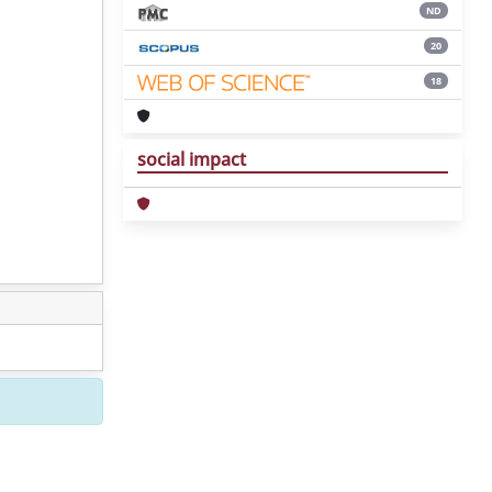
ND
20
18
social impact