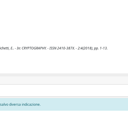
sichetti, E.. - In: CRYPTOGRAPHY. - ISSN 2410-387X. - 2:4(2018), pp. 1-13.
, salvo diversa indicazione.