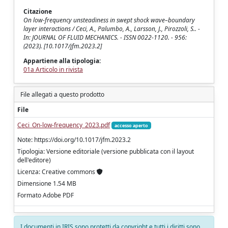
Citazione
On low-frequency unsteadiness in swept shock wave–boundary
layer interactions / Ceci, A., Palumbo, A., Larsson, J., Pirozzoli, S.. -
In: JOURNAL OF FLUID MECHANICS. - ISSN 0022-1120. - 956:
(2023). [10.1017/jfm.2023.2]
Appartiene alla tipologia:
01a Articolo in rivista
File allegati a questo prodotto
File
Ceci_On-low-frequency_2023.pdf
accesso aperto
Note: https://doi.org/10.1017/jfm.2023.2
Tipologia: Versione editoriale (versione pubblicata con il layout
dell'editore)
Licenza: Creative commons
Dimensione 1.54 MB
Formato Adobe PDF
I documenti in IRIS sono protetti da copyright e tutti i diritti sono