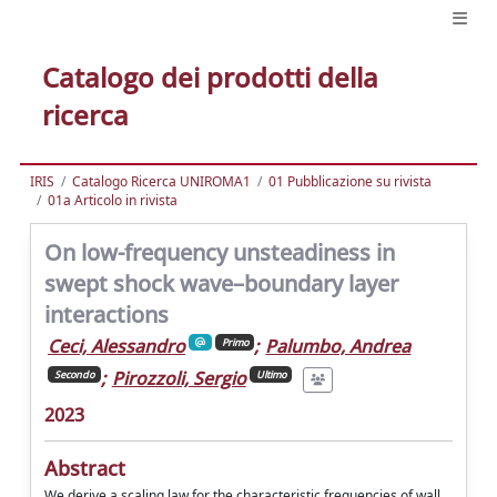
Catalogo dei prodotti della
ricerca
IRIS
Catalogo Ricerca UNIROMA1
01 Pubblicazione su rivista
01a Articolo in rivista
On low-frequency unsteadiness in
swept shock wave–boundary layer
interactions
Ceci, Alessandro
;
Palumbo, Andrea
Primo
;
Pirozzoli, Sergio
Secondo
Ultimo
2023
Abstract
We derive a scaling law for the characteristic frequencies of wall