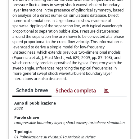
pressure fluctuations in swept shock wave/turbulent boundary
layer interactions in the presence of cylindrical symmetry, based
on analysis of a direct numerical simulations database. Direct
numerical simulations in large domains show evidence of
spanwise rippling of the separation line, with typical wavelength
proportional to separation bubble size. Pressure disturbances
around the separation line are shown to be convected at a phase
speed proportional to the cross-flow velocity. This information is
leveraged to derive a simple model for low-frequency
unsteadiness, which extends previous two-dimensional models
(Piponniau et al., J. Fluid Mech., vol. 629, 2009, pp. 87–108), and
which correctly predicts growth of the typical frequency with the
sweep angle. Inferences regarding the typical frequencies in
more general swept shock wave/turbulent boundary layer
interactions are also discussed.
Scheda breve
Scheda completa
Anno di pubblicazione
2023
Parole chiave
compressible boundary layers; shock waves; turbulence simulation
Tipologia
01 Pubblicazione su rivista::01a Articolo in rivista