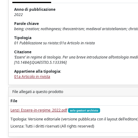
Anno di pubblicazione
2022
Parole chiave
being; creation; nothingness; theocentrism; medieval aristotelianism; chris
Tipologia
01 Pubblicazione su rivista::01a Articolo in rivista
Citazione
‘Essere’ in regime di teologia. Per una breve introduzione all’ontologia med
[10.1484/J.QUAESTIO.5.133396]
Appartiene alla tipologia:
01a Articolo in rivista
File allegati a questo prodotto
File
Lenzi_Essere-in-regime_2022.pdf
solo gestori archivio
Tipologia: Versione editoriale (versione pubblicata con il layout dell'editore
Licenza: Tutti i diritti riservati (All rights reserved)