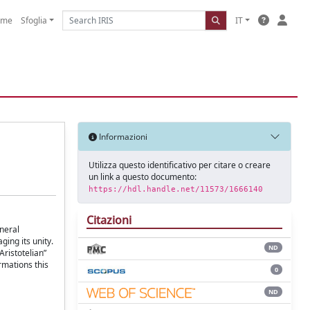
ome
Sfoglia
IT
Informazioni
Utilizza questo identificativo per citare o creare
un link a questo documento:
https://hdl.handle.net/11573/1666140
Citazioni
eneral
ging its unity.
ND
Aristotelian”
rmations this
0
ND