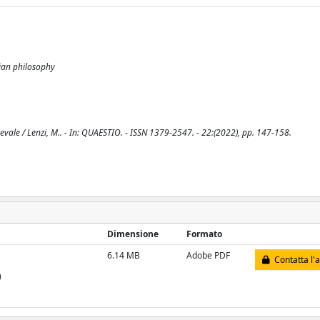
tian philosophy
ievale / Lenzi, M.. - In: QUAESTIO. - ISSN 1379-2547. - 22:(2022), pp. 147-158.
Dimensione
Formato
6.14 MB
Adobe PDF
Contatta l'
)