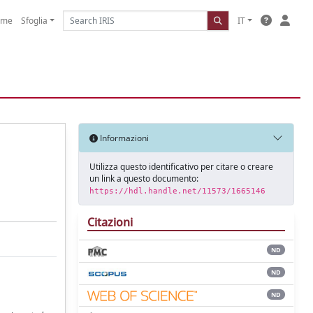
ome
Sfoglia
IT
Informazioni
Utilizza questo identificativo per citare o creare
un link a questo documento:
https://hdl.handle.net/11573/1665146
Citazioni
ND
ND
ND