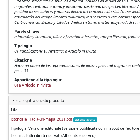
Este texto introductorio sitúa los artículos incluidos en el dossier en el ma
migrantes, centroamericana y mexicana, desde una perspectiva literaria. A
posición de sus autores y autoras dentro del contexto editorial. En ese sen
articulación del campo literario (Bourdieu) con respecto a este corpus espe
Centroamérica, México y Estados Unidos en torno a estas subjetividades migr
Parole chiave
migración y literatura, niñez y juventud migrantes, campo literario, fronte
Tipologia
01 Pubblicazione su rivista::01a Articolo in rivista
Citazione
Hacia un mapa de las representaciones de niñez y juventud migrantes centroa
pp. 1-33.
Appartiene alla tipologia:
01a Articolo in rivista
File allegati a questo prodotto
File
Ritondale_Hacia-un-mapa_2021.pdf
accesso aperto
Tipologia: Versione editoriale (versione pubblicata con il layout dell'editore
Licenza: Tutti i diritti riservati (All rights reserved)