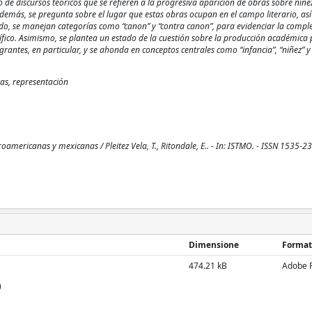
rco de discursos teóricos que se refieren a la progresiva aparición de obras sobre niñe
demás, se pregunta sobre el lugar que estas obras ocupan en el campo literario, as
tido, se manejan categorías como “canon” y “contra canon”, para evidenciar la compl
cífico. Asimismo, se plantea un estado de la cuestión sobre la producción académica
antes, en particular, y se ahonda en conceptos centrales como “infancia”, “niñez” y
ras, representación
mericanas y mexicanas / Pleitez Vela, T., Ritondale, E.. - In: ISTMO. - ISSN 1535-23
Dimensione
Format
474.21 kB
Adobe 
)