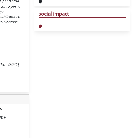
z y juventud
í como por la
eja
social impact
 publicada en
 “juventud”.
15. - (2021),
o
PDF