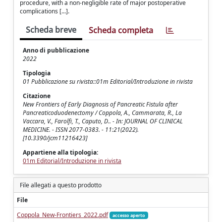
procedure, with a non-negligible rate of major postoperative
complications [...].
Scheda breve
Scheda completa
Anno di pubblicazione
2022
Tipologia
01 Pubblicazione su rivista::01m Editorial/Introduzione in rivista
Citazione
New Frontiers of Early Diagnosis of Pancreatic Fistula after
Pancreaticoduodenectomy / Coppola, A., Cammarata, R., La
Vaccara, V., Farolfi, T., Caputo, D.. - In: JOURNAL OF CLINICAL
MEDICINE. - ISSN 2077-0383. - 11:21(2022).
[10.3390/jcm11216423]
Appartiene alla tipologia:
01m Editorial/Introduzione in rivista
File allegati a questo prodotto
File
Coppola_New-Frontiers_2022.pdf
accesso aperto