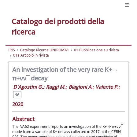
Catalogo dei prodotti della
ricerca
IRIS
Catalogo Ricerca UNIROMA1
01 Pubblicazione su rivista
01a Articolo in rivista
An investigation of the very rare K+→
π+νν¯ decay
D'Agostini G.
;
Raggi M.
;
Biagioni A.
;
Valente P.
;
2020
Abstract
The NA62 experiment reports an investigation of the K+ → π+νν¯
mode from a sample of K+ decays collected in 2017 at the CERN
SPS. The experiment has achieved a single event sensitivity of