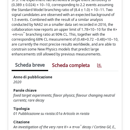
(0.389 ± 0.024) × 10−10, corresponding to 2.2 events assuming
the Standard Model branching ratio of (8.4 ± 1.0) × 10−11. Two
signal candidates are observed with an expected background of
1.5 events. Combined with the result of a similar analysis
conducted by NA62 on a smaller data set recorded in 2016, the
collaboration now reports an upper limit of 1.78×10−10 for the K+
→π+νν¯ branching ratio at 90% CL. This, together with the
corresponding 68% CL measurement of (0.48+0.72 −0.48)×10−10,
are currently the most precise results worldwide, and are able to
constrain some New Physics models that predict large
enhancements still allowed by previous measurements.
Scheda breve
Scheda completa
Anno di pubblicazione
2020
Parole chiave
fixed target experiments; flavor physics; flavour changing neutral
currents; rare decay
Tipologia
01 Pubblicazione su rivista::01a Articolo in rivista
Citazione
An investigation of the very rare K+→ π+νν¯ decay / Cortina Gil, E.,