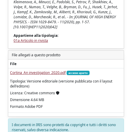
Kleimenova, A., Minucci, E., Padolski, S., Petrov, P., Shaikhiev, A.,
Volpe, R., Numao, T., Velghe, B., Bryman, D., Fu, J., Husek, T., Jerhot,
J., Kampf, K., Zamkovsky, M., Aliberti, R., Khoriauli, G., Kunze, J.,
Lomidze, D., Marchevski, R., et al.. - In: JOURNAL OF HIGH ENERGY
PHYSICS. - ISSN 1029-8479. - 11(2020), pp. 1-57.
[10.1007/JHEP11(2020)042]
Appartiene alla tipologia:
01a Articolo in rivista
File allegati a questo prodotto
File
Cortina_An investigation_2020.pdf
accesso aperto
Tipologia: Versione editoriale (versione pubblicata con il layout
dell'editore)
Licenza: Creative commons
Dimensione 4.64 MB
Formato Adobe PDF
I documenti in IRIS sono protetti da copyright e tutti i diritti sono
riservati, salvo diversa indicazione.