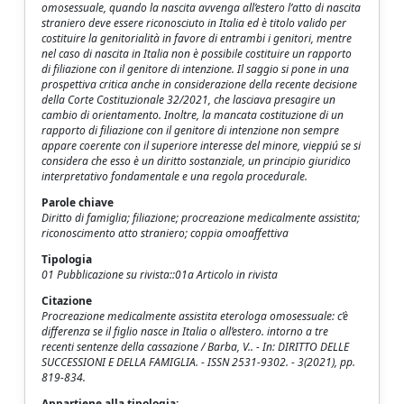
omosessuale, quando la nascita avvenga all’estero l’atto di nascita
straniero deve essere riconosciuto in Italia ed è titolo valido per
costituire la genitorialità in favore di entrambi i genitori, mentre
nel caso di nascita in Italia non è possibile costituire un rapporto
di filiazione con il genitore di intenzione. Il saggio si pone in una
prospettiva critica anche in considerazione della recente decisione
della Corte Costituzionale 32/2021, che lasciava presagire un
cambio di orientamento. Inoltre, la mancata costituzione di un
rapporto di filiazione con il genitore di intenzione non sempre
appare coerente con il superiore interesse del minore, vieppiú se si
considera che esso è un diritto sostanziale, un principio giuridico
interpretativo fondamentale e una regola procedurale.
Parole chiave
Diritto di famiglia; filiazione; procreazione medicalmente assistita;
riconoscimento atto straniero; coppia omoaffettiva
Tipologia
01 Pubblicazione su rivista::01a Articolo in rivista
Citazione
Procreazione medicalmente assistita eterologa omosessuale: c’è
differenza se il figlio nasce in Italia o all’estero. intorno a tre
recenti sentenze della cassazione / Barba, V.. - In: DIRITTO DELLE
SUCCESSIONI E DELLA FAMIGLIA. - ISSN 2531-9302. - 3(2021), pp.
819-834.
Appartiene alla tipologia: