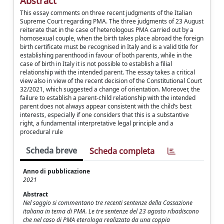
Abstract
This essay comments on three recent judgments of the Italian
Supreme Court regarding PMA. The three judgments of 23 August
reiterate that in the case of heterologous PMA carried out by a
homosexual couple, when the birth takes place abroad the foreign
birth certificate must be recognised in Italy and is a valid title for
establishing parenthood in favour of both parents, while in the
case of birth in Italy it is not possible to establish a filial
relationship with the intended parent. The essay takes a critical
view also in view of the recent decision of the Constitutional Court
32/2021, which suggested a change of orientation. Moreover, the
failure to establish a parent-child relationship with the intended
parent does not always appear consistent with the child’s best
interests, especially if one considers that this is a substantive
right, a fundamental interpretative legal principle and a
procedural rule
Scheda breve
Scheda completa
Anno di pubblicazione
2021
Abstract
Nel saggio si commentano tre recenti sentenze della Cassazione
italiana in tema di PMA. Le tre sentenze del 23 agosto ribadiscono
che nel caso di PMA eterologa realizzata da una coppia