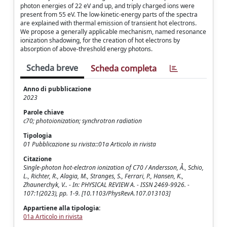
photon energies of 22 eV and up, and triply charged ions were
present from 55 eV. The low-kinetic-energy parts of the spectra
are explained with thermal emission of transient hot electrons.
We propose a generally applicable mechanism, named resonance
ionization shadowing, for the creation of hot electrons by
absorption of above-threshold energy photons.
Scheda breve
Scheda completa
Anno di pubblicazione
2023
Parole chiave
c70; photoionization; synchrotron radiation
Tipologia
01 Pubblicazione su rivista::01a Articolo in rivista
Citazione
Single-photon hot-electron ionization of C70 / Andersson, Å., Schio,
L., Richter, R., Alagia, M., Stranges, S., Ferrari, P., Hansen, K.,
Zhaunerchyk, V.. - In: PHYSICAL REVIEW A. - ISSN 2469-9926. -
107:1(2023), pp. 1-9. [10.1103/PhysRevA.107.013103]
Appartiene alla tipologia:
01a Articolo in rivista