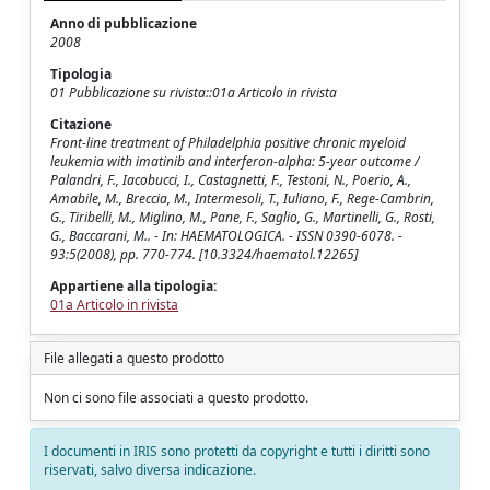
Anno di pubblicazione
2008
Tipologia
01 Pubblicazione su rivista::01a Articolo in rivista
Citazione
Front-line treatment of Philadelphia positive chronic myeloid
leukemia with imatinib and interferon-alpha: 5-year outcome /
Palandri, F., Iacobucci, I., Castagnetti, F., Testoni, N., Poerio, A.,
Amabile, M., Breccia, M., Intermesoli, T., Iuliano, F., Rege-Cambrin,
G., Tiribelli, M., Miglino, M., Pane, F., Saglio, G., Martinelli, G., Rosti,
G., Baccarani, M.. - In: HAEMATOLOGICA. - ISSN 0390-6078. -
93:5(2008), pp. 770-774. [10.3324/haematol.12265]
Appartiene alla tipologia:
01a Articolo in rivista
File allegati a questo prodotto
Non ci sono file associati a questo prodotto.
I documenti in IRIS sono protetti da copyright e tutti i diritti sono
riservati, salvo diversa indicazione.