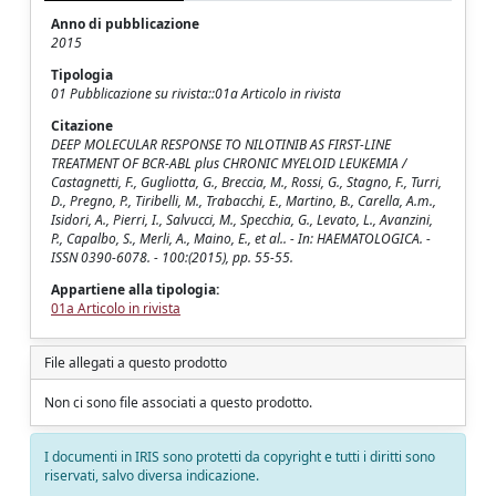
Anno di pubblicazione
2015
Tipologia
01 Pubblicazione su rivista::01a Articolo in rivista
Citazione
DEEP MOLECULAR RESPONSE TO NILOTINIB AS FIRST-LINE
TREATMENT OF BCR-ABL plus CHRONIC MYELOID LEUKEMIA /
Castagnetti, F., Gugliotta, G., Breccia, M., Rossi, G., Stagno, F., Turri,
D., Pregno, P., Tiribelli, M., Trabacchi, E., Martino, B., Carella, A.m.,
Isidori, A., Pierri, I., Salvucci, M., Specchia, G., Levato, L., Avanzini,
P., Capalbo, S., Merli, A., Maino, E., et al.. - In: HAEMATOLOGICA. -
ISSN 0390-6078. - 100:(2015), pp. 55-55.
Appartiene alla tipologia:
01a Articolo in rivista
File allegati a questo prodotto
Non ci sono file associati a questo prodotto.
I documenti in IRIS sono protetti da copyright e tutti i diritti sono
riservati, salvo diversa indicazione.