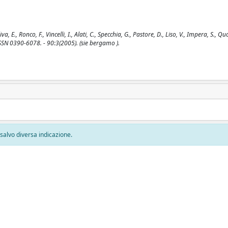
onco, F., Vincelli, I., Alati, C., Specchia, G., Pastore, D., Liso, V., Impera, S., Quo
- ISSN 0390-6078. - 90:3(2005). (sie bergamo ).
, salvo diversa indicazione.