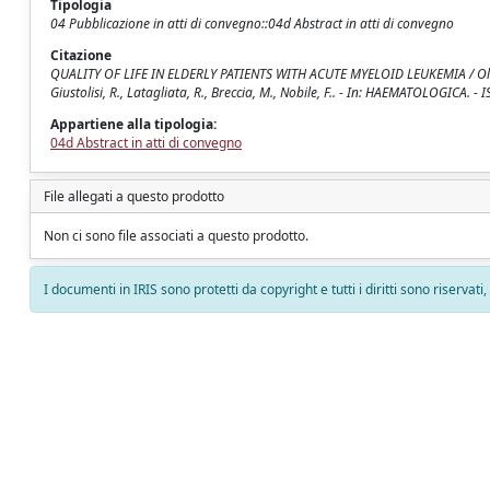
Tipologia
04 Pubblicazione in atti di convegno::04d Abstract in atti di convegno
Citazione
QUALITY OF LIFE IN ELDERLY PATIENTS WITH ACUTE MYELOID LEUKEMIA / Oliva, E., R
Giustolisi, R., Latagliata, R., Breccia, M., Nobile, F.. - In: HAEMATOLOGICA. 
Appartiene alla tipologia:
04d Abstract in atti di convegno
File allegati a questo prodotto
Non ci sono file associati a questo prodotto.
I documenti in IRIS sono protetti da copyright e tutti i diritti sono riservati