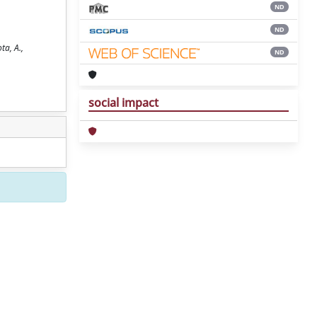
ND
ND
ta, A.,
ND
social impact