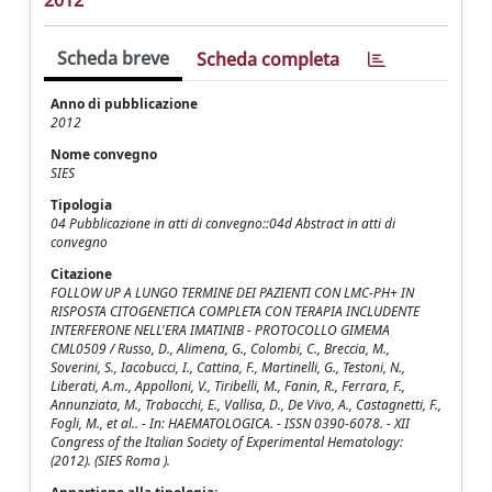
2012
Scheda breve
Scheda completa
Anno di pubblicazione
2012
Nome convegno
SIES
Tipologia
04 Pubblicazione in atti di convegno::04d Abstract in atti di
convegno
Citazione
FOLLOW UP A LUNGO TERMINE DEI PAZIENTI CON LMC-PH+ IN
RISPOSTA CITOGENETICA COMPLETA CON TERAPIA INCLUDENTE
INTERFERONE NELL'ERA IMATINIB - PROTOCOLLO GIMEMA
CML0509 / Russo, D., Alimena, G., Colombi, C., Breccia, M.,
Soverini, S., Iacobucci, I., Cattina, F., Martinelli, G., Testoni, N.,
Liberati, A.m., Appolloni, V., Tiribelli, M., Fanin, R., Ferrara, F.,
Annunziata, M., Trabacchi, E., Vallisa, D., De Vivo, A., Castagnetti, F.,
Fogli, M., et al.. - In: HAEMATOLOGICA. - ISSN 0390-6078. - XII
Congress of the Italian Society of Experimental Hematology:
(2012). (SIES Roma ).