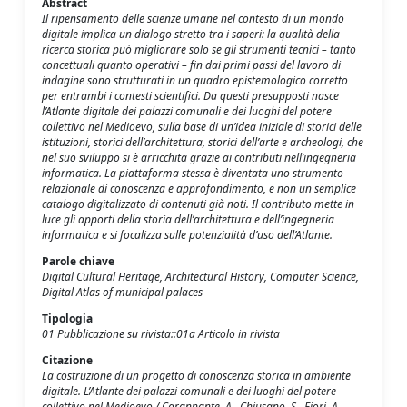
Abstract
Il ripensamento delle scienze umane nel contesto di un mondo
digitale implica un dialogo stretto tra i saperi: la qualità della
ricerca storica può migliorare solo se gli strumenti tecnici – tanto
concettuali quanto operativi – fin dai primi passi del lavoro di
indagine sono strutturati in un quadro epistemologico corretto
per entrambi i contesti scientifici. Da questi presupposti nasce
l’Atlante digitale dei palazzi comunali e dei luoghi del potere
collettivo nel Medioevo, sulla base di un’idea iniziale di storici delle
istituzioni, storici dell’architettura, storici dell’arte e archeologi, che
nel suo sviluppo si è arricchita grazie ai contributi nell’ingegneria
informatica. La piattaforma stessa è diventata uno strumento
relazionale di conoscenza e approfondimento, e non un semplice
catalogo digitalizzato di contenuti già noti. Il contributo mette in
luce gli apporti della storia dell’architettura e dell’ingegneria
informatica e si focalizza sulle potenzialità d’uso dell’Atlante.
Parole chiave
Digital Cultural Heritage, Architectural History, Computer Science,
Digital Atlas of municipal palaces
Tipologia
01 Pubblicazione su rivista::01a Articolo in rivista
Citazione
La costruzione di un progetto di conoscenza storica in ambiente
digitale. L’Atlante dei palazzi comunali e dei luoghi del potere
collettivo nel Medioevo / Carannante, A., Chiusano, S., Fiori, A.,