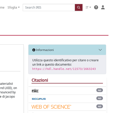
ome
Sfoglia
IT
Informazioni
Utilizza questo identificativo per citare o creare
un link a questo documento:
https://hdl.handle.net/11573/1663243
Citazioni
aterialist
d LXIII), on
ND
ronounced by
e di Jacopo
ND
ND