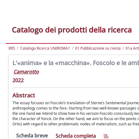
Catalogo dei prodotti della ricerca
IRIS
Catalogo Ricerca UNIROMA1
01 Pubblicazione su rivista
01a Arti
L’«anima» e la «macchina». Foscolo e le am
Camarotto
2022
Abstract
The essay focuses on Foscolo’s translation of Sterne’s Sentimental Journey
anthropology comes to the fore. Starting from two well-known passages of
the one hand we intend to show how in his version Foscolo consciously ke
the character of Yorick. On the other hand, we aim to focus on the points 
Ortis) with regard to other problematic nodes of materialism, such as free 
Scheda breve
Scheda completa