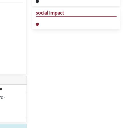
social impact
o
PDF