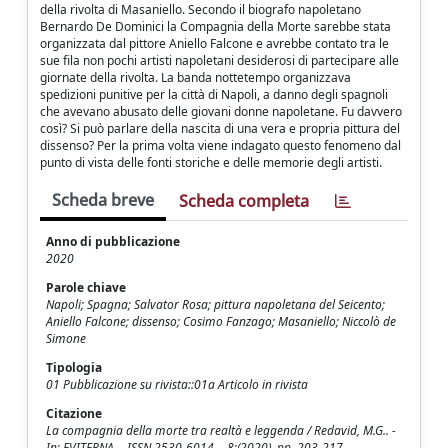
della rivolta di Masaniello. Secondo il biografo napoletano
Bernardo De Dominici la Compagnia della Morte sarebbe stata
organizzata dal pittore Aniello Falcone e avrebbe contato tra le
sue fila non pochi artisti napoletani desiderosi di partecipare alle
giornate della rivolta. La banda nottetempo organizzava
spedizioni punitive per la città di Napoli, a danno degli spagnoli
che avevano abusato delle giovani donne napoletane. Fu davvero
così? Si può parlare della nascita di una vera e propria pittura del
dissenso? Per la prima volta viene indagato questo fenomeno dal
punto di vista delle fonti storiche e delle memorie degli artisti.
Scheda breve
Scheda completa
Anno di pubblicazione
2020
Parole chiave
Napoli; Spagna; Salvator Rosa; pittura napoletana del Seicento;
Aniello Falcone; dissenso; Cosimo Fanzago; Masaniello; Niccolò de
Simone
Tipologia
01 Pubblicazione su rivista::01a Articolo in rivista
Citazione
La compagnia della morte tra realtà e leggenda / Redavid, M.G.. -
In: EVITERNA. - ISSN 2530-6014. - 8:(2020), pp. 203-217.