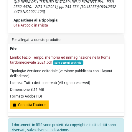
QUADERNI DELL'ISTITUTO DI STORIA DELL'ARCHITETTURA. - ISSN
2532-4470. - 2:73-74(2021), pp. 753-756. [10.48255/J.QISA.2532-
4470.N.S.2021.123]
Appartiene alla tipologia:
01a Articolo in rivista
File allegati a questo prodotto
File
Lembo Fazio_Tempo, memoria ed immaginazione nella Roma
tardomedievale_2021.pdf
solo gestori archivio
Tipologia: Versione editoriale (versione pubblicata con il layout
dell'editore)
Licenza: Tutti i diritti riservati (All rights reserved)
Dimensione 3.11 MB
Formato Adobe PDF
Contatta l'autore
I documenti in IRIS sono protetti da copyright e tutti i diritti sono
riservati, salvo diversa indicazione.