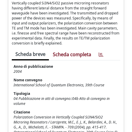
Vertically coupled Si3N4/SiO2 passive microring resonators
having different lateral distance from the straight forward
waveguide have been investigated. The transmitted and dropped
power of the devices was measured. Specifically, by means of
input and output polarizers, the polarization conversion between
TE and TM mode has been investigated. Main cavity parameters,
i.e. finesse and free spectral range have been reconstructed from
experimental data. Finally, the results on TE/TM polarization
conversion is briefly explained.
Scheda breve
Scheda completa
Anno di pubblicazione
2004
Nome convegno
International School of Quantum Electronics, 39th Course
Tipologia
04 Pubblicazione in atti di convegno::04b Atto di convegno in
volume
Citazione
Polarization Conversion in Vertically Coupled Si3N4/SiO2
Microring Resonators / Larciprete, M.C., E. J., K., Belardini, A., D. H.,
G., A., D., Michelotti, F.. - STAMPA. - 709:(2004), pp. 415-417.