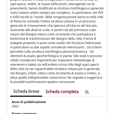
ogni epoca, inoltre, le nuove edificazioni, interagendo con le
preesistenti, hanno modificato la struttura morfologica e generato
nuovi sistemi urbani sempre più complessi. In particolare, nel XVII
e XVIII secolo la "novità" della riorganizzazione barocca nella città
di Roma ha coinvolto l'intera struttura urbana in un processo
generale di rinnovamento che operava all'interno del tessuto,
lavorando alle diverse scale. A partire da tali premesse e per
mezzo del disegno inteso come strumento che puntualizza e
testimonia le trasformazioni del disegno della città, il tema di
indagine proposto si pone come studio che focalizza l’attenzione
in particolare su due aspetti considerati interessanti: - Gli schemi
percettivi sulla struttura morfologica planovolumetrica - Gli
elementi di analisi geomorfologica in pianta Tale studi si possono
infatti considerare importanti per impostare metodologie di
intervento e tutela sia nell’ambito circoscritto degli spazi aperti
della città sia nei riguardi della struttura urbana più in generale;
nel disegno, infatti, inteso come strumento di analisi e sintesi, si
attua quella indispensabile conoscenza che segnala e suggerisce
le possibili trasformazioni qualora necessarie.
Scheda breve
Scheda completa
Anno di pubblicazione
2002
Nome convegno