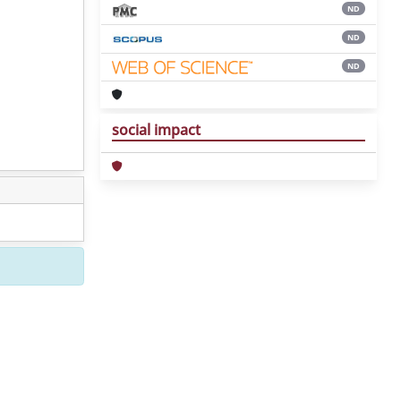
ND
ND
ND
social impact