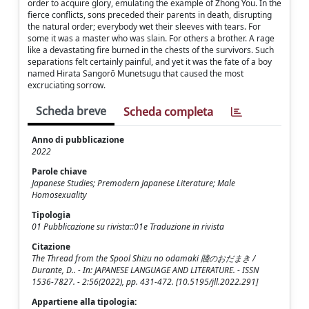
order to acquire glory, emulating the example of Zhong You. In the
fierce conflicts, sons preceded their parents in death, disrupting
the natural order; everybody wet their sleeves with tears. For
some it was a master who was slain. For others a brother. A rage
like a devastating fire burned in the chests of the survivors. Such
separations felt certainly painful, and yet it was the fate of a boy
named Hirata Sangorō Munetsugu that caused the most
excruciating sorrow.
Scheda breve
Scheda completa
Anno di pubblicazione
2022
Parole chiave
Japanese Studies; Premodern Japanese Literature; Male
Homosexuality
Tipologia
01 Pubblicazione su rivista::01e Traduzione in rivista
Citazione
The Thread from the Spool Shizu no odamaki 賤のおだまき /
Durante, D.. - In: JAPANESE LANGUAGE AND LITERATURE. - ISSN
1536-7827. - 2:56(2022), pp. 431-472. [10.5195/jll.2022.291]
Appartiene alla tipologia: