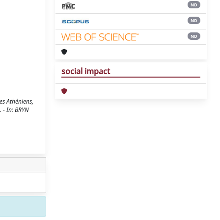
ND
ND
ND
social impact
es Athéniens,
. - In: BRYN