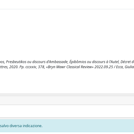
nos, Presbeutikos ou discours d'Ambassade, Épibômios ou discours à l'Autel, Décret d
 Lettres, 2020. Pp. cccxxiv, 378, «Bryn Mawr Classical Review» 2022.09.25 / Ecca, Giulia
, salvo diversa indicazione.