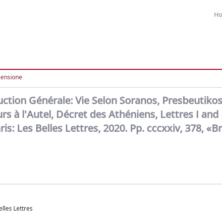
H
censione
uction Générale: Vie Selon Soranos, Presbeutiko
à l'Autel, Décret des Athéniens, Lettres I and I
aris: Les Belles Lettres, 2020. Pp. cccxxiv, 378, «
lles Lettres