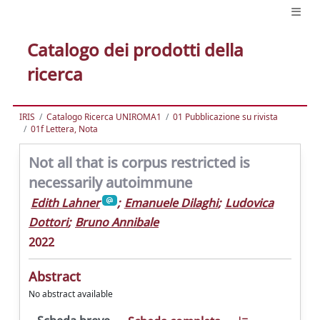
Catalogo dei prodotti della
ricerca
IRIS
Catalogo Ricerca UNIROMA1
01 Pubblicazione su rivista
01f Lettera, Nota
Not all that is corpus restricted is
necessarily autoimmune
Edith Lahner
;
Emanuele Dilaghi
;
Ludovica
Dottori
;
Bruno Annibale
2022
Abstract
No abstract available