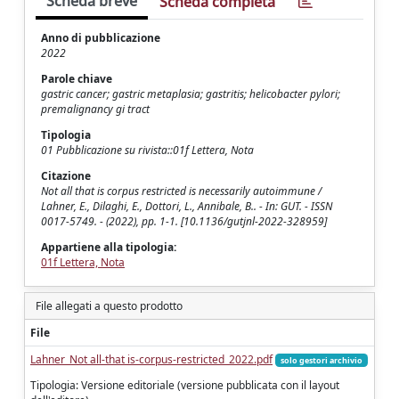
Scheda breve
Scheda completa
Anno di pubblicazione
2022
Parole chiave
gastric cancer; gastric metaplasia; gastritis; helicobacter pylori;
premalignancy gi tract
Tipologia
01 Pubblicazione su rivista::01f Lettera, Nota
Citazione
Not all that is corpus restricted is necessarily autoimmune /
Lahner, E., Dilaghi, E., Dottori, L., Annibale, B.. - In: GUT. - ISSN
0017-5749. - (2022), pp. 1-1. [10.1136/gutjnl-2022-328959]
Appartiene alla tipologia:
01f Lettera, Nota
File allegati a questo prodotto
File
Lahner_Not all-that is-corpus-restricted_2022.pdf
solo gestori archivio
Tipologia: Versione editoriale (versione pubblicata con il layout