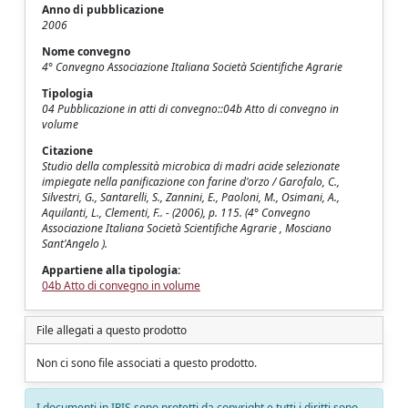
Anno di pubblicazione
2006
Nome convegno
4° Convegno Associazione Italiana Società Scientifiche Agrarie
Tipologia
04 Pubblicazione in atti di convegno::04b Atto di convegno in
volume
Citazione
Studio della complessità microbica di madri acide selezionate
impiegate nella panificazione con farine d'orzo / Garofalo, C.,
Silvestri, G., Santarelli, S., Zannini, E., Paoloni, M., Osimani, A.,
Aquilanti, L., Clementi, F.. - (2006), p. 115. (4° Convegno
Associazione Italiana Società Scientifiche Agrarie , Mosciano
Sant'Angelo ).
Appartiene alla tipologia:
04b Atto di convegno in volume
File allegati a questo prodotto
Non ci sono file associati a questo prodotto.
I documenti in IRIS sono protetti da copyright e tutti i diritti sono