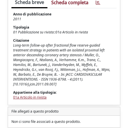
Scheda breve
Scheda completa
Anno di pubblicazione
2011
Tipologia
01 Pubblicazione su rivista::01a Articolo in rivista
Citazione
Long-term follow-up after fractional flow reserve-guided
treatment strategy in patients with an isolated proximal left
anterior descending coronary artery stenosis / Muller, O.,
Mangiacapra, F., Ntalianis, A., Verhamme, K.m., Trana, C.,
Hamilos, M., Bartunek, J., Vanderheyden, M., Wyffels, E.,
Heyndrickx, G.r., van Rooij, F.j., Witteman, J.c., Hofman, A., Wijns,
W., Barbato, E., De Bruyne, B.. - In: JACC: CARDIOVASCULAR
INTERVENTIONS. - ISSN 1936-8798. - 4:(2011).
[10.1016/j.jcin.2011.09.007]
Appartiene alla tipologia:
01a Articolo in rivista
File allegati a questo prodotto
Non ci sono file associati a questo prodotto.