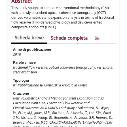
Abstract
This study sought to compare conventional methodology (CM)
with a newly described optical coherence tomography (OCT)-
derived volumetric stent expansion analysis in terms of fractional
flow reserve (FFR)-derived physiology and device-oriented
composite endpoints (DoCE).
Scheda breve
Scheda completa
Anno di pubblicazione
2018
Parole chiave
fractional flow reserve; optical coherence tomography; restenosis;
stent expansion
Tipologia
01 Pubblicazione su rivista::01a Articolo in rivista
Citazione
New Volumetric Analysis Method for Stent Expansion and its
Correlation With Final Fractional Flow Reserve and
Clinical Outcome: An ILUMIEN I Substudy / Nakamura, D., Wijns,
W., Price, M.J., Jones, M.R., Barbato, E., Akasaka, T., Lee, S.W., Patel,
S.M., Nishino, S., Wang, W., Gopinath, A., Attizzani, G.F., Holmes, D.,
Bezerra, H.G.. - In: JACC. CARDIOVASCULAR INTERVENTIONS. - ISSN