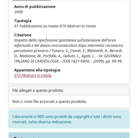
Anno di pubblicazione
2009
Tipologia
01 Pubblicazione su rivista::01h Abstract in rivista
Citazione
Impatto della riperfusione spontanea sull'estensione dell'area
infartuale e del danno microvascolare dopo intervento coronarico
percutaneo primario / Funaro, S., Canali, E., Mattatelli, A., Berardi,
D., Madonna, M., Porfidia, A., Galiuto, L., Agati, L.. - In: GIORNALE
ITALIANO DI CARDIOLOGIA. - ISSN 1827-6806. - (2009), pp. 99-99.
Appartiene alla tipologia:
01h Abstract in rivista
File allegati a questo prodotto
Non ci sono file associati a questo prodotto.
I documenti in IRIS sono protetti da copyright e tutti i diritti sono
riservati, salvo diversa indicazione.