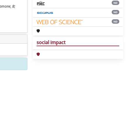
ND
ramone, B;
ND
ND
social impact