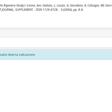
he Rigenera Study) / Leone, Am; Galiuto, L; Liuzzo, G; Giordano, A; Calcagni, Ml; Gar
EART JOURNAL. SUPPLEMENT. - ISSN 1129-4728. - 5:(2004), pp. 8-8.
, salvo diversa indicazione.