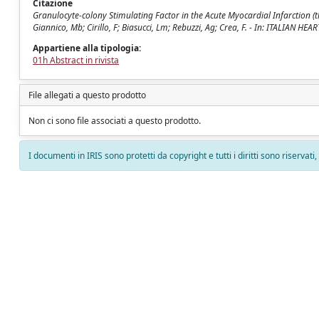
Citazione
Granulocyte-colony Stimulating Factor in the Acute Myocardial Infarction (t
Giannico, Mb; Cirillo, F; Biasucci, Lm; Rebuzzi, Ag; Crea, F. - In: ITALIAN H
Appartiene alla tipologia:
01h Abstract in rivista
File allegati a questo prodotto
Non ci sono file associati a questo prodotto.
I documenti in IRIS sono protetti da copyright e tutti i diritti sono riservati