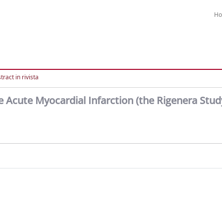
H
ract in rivista
e Acute Myocardial Infarction (the Rigenera Stud