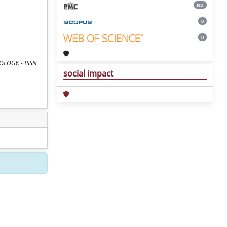
ND
0
0
IOLOGY. - ISSN
social impact