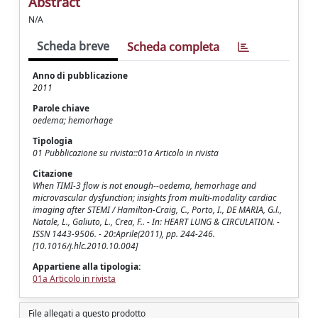
Abstract
N/A
Scheda breve
Scheda completa
Anno di pubblicazione
2011
Parole chiave
oedema; hemorhage
Tipologia
01 Pubblicazione su rivista::01a Articolo in rivista
Citazione
When TIMI-3 flow is not enough--oedema, hemorhage and
microvascular dysfunction; insights from multi-modality cardiac
imaging after STEMI / Hamilton-Craig, C., Porto, I., DE MARIA, G.l.,
Natale, L., Galiuto, L., Crea, F.. - In: HEART LUNG & CIRCULATION. -
ISSN 1443-9506. - 20:Aprile(2011), pp. 244-246.
[10.1016/j.hlc.2010.10.004]
Appartiene alla tipologia:
01a Articolo in rivista
File allegati a questo prodotto