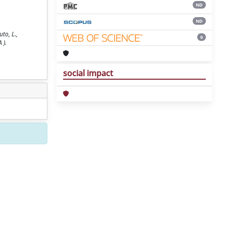
ND
ND
to, L.,
0
 ).
social impact