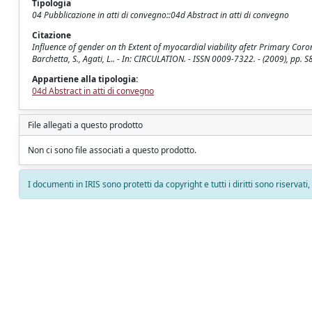
Tipologia
04 Pubblicazione in atti di convegno::04d Abstract in atti di convegno
Citazione
Influence of gender on th Extent of myocardial viability afetr Primary Coronar
Barchetta, S., Agati, L.. - In: CIRCULATION. - ISSN 0009-7322. - (2009), pp. 
Appartiene alla tipologia:
04d Abstract in atti di convegno
File allegati a questo prodotto
Non ci sono file associati a questo prodotto.
I documenti in IRIS sono protetti da copyright e tutti i diritti sono riservati