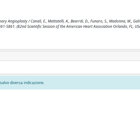
y Angioplasty / Canali, E., Mattatelli, A., Bearrdi, D., Funaro, S., Madonna, M., Galiu
S861-S861. (82nd Scientific Session of the American Heart Association Orlando, FL, USA
, salvo diversa indicazione.