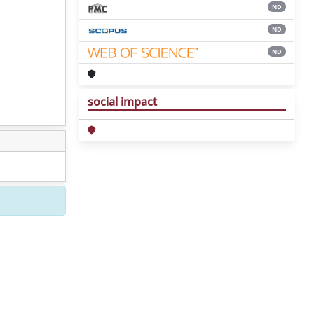
ND
ND
ND
social impact