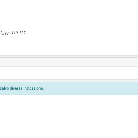
002), pp. 119-127.
, salvo diversa indicazione.