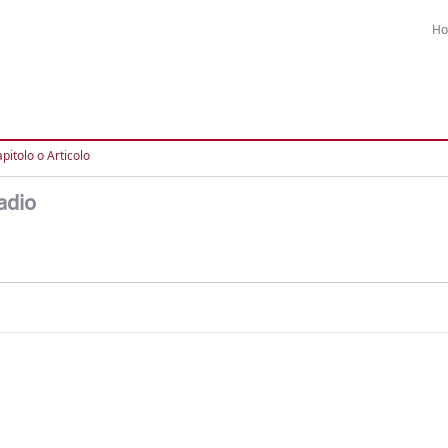
H
pitolo o Articolo
radio