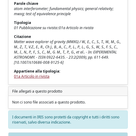
Parole chiave
atom interferometer; fundamental physics; general relativity;
mwxg; test of equivalence principle
Tipologia
01 Pubblicazione su rivista::01a Articolo in rivista
Citazione
Matter wave explorer of gravity (MWXG) / W., E., C., S., T., W., M., G.,
M., Z., T., V.Z., E., R., Ch J., B., A., C., P., L., P., L., G., S., W., S., F. S., C.,
M., I., N., P., F., S., C., M., G. M., T., P., G., et al.. - In: EXPERIMENTAL
ASTRONOMY. - ISSN 0922-6435. - 23:2(2009), pp. 611-649.
[10.1007/s10686-008-9125-6]
Appartiene alla tipologia:
01a Articolo in rivista
File allegati a questo prodotto
Non ci sono file associati a questo prodotto.
I documenti in IRIS sono protetti da copyright e tutti i diritti sono
riservati, salvo diversa indicazione.