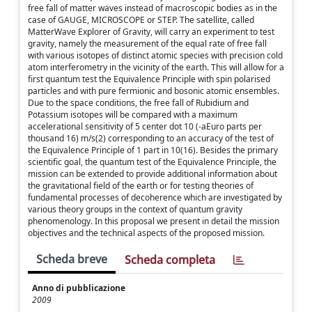
free fall of matter waves instead of macroscopic bodies as in the
case of GAUGE, MICROSCOPE or STEP. The satellite, called
MatterWave Explorer of Gravity, will carry an experiment to test
gravity, namely the measurement of the equal rate of free fall
with various isotopes of distinct atomic species with precision cold
atom interferometry in the vicinity of the earth. This will allow for a
first quantum test the Equivalence Principle with spin polarised
particles and with pure fermionic and bosonic atomic ensembles.
Due to the space conditions, the free fall of Rubidium and
Potassium isotopes will be compared with a maximum
accelerational sensitivity of 5 center dot 10 (-aEuro parts per
thousand 16) m/s(2) corresponding to an accuracy of the test of
the Equivalence Principle of 1 part in 10(16). Besides the primary
scientific goal, the quantum test of the Equivalence Principle, the
mission can be extended to provide additional information about
the gravitational field of the earth or for testing theories of
fundamental processes of decoherence which are investigated by
various theory groups in the context of quantum gravity
phenomenology. In this proposal we present in detail the mission
objectives and the technical aspects of the proposed mission.
Scheda breve
Scheda completa
Anno di pubblicazione
2009