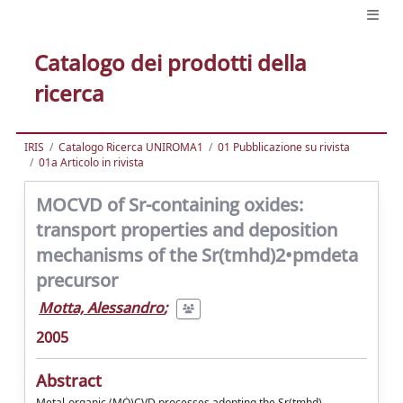
Catalogo dei prodotti della
ricerca
IRIS
Catalogo Ricerca UNIROMA1
01 Pubblicazione su rivista
01a Articolo in rivista
MOCVD of Sr-containing oxides:
transport properties and deposition
mechanisms of the Sr(tmhd)2•pmdeta
precursor
Motta, Alessandro
;
2005
Abstract
Metal-organic (MȮ)CVD processes adopting the Sr(tmhd)