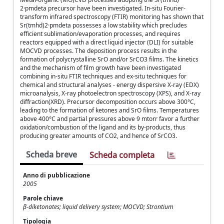
2·pmdeta precursor have been investigated. In-situ Fourier-
transform infrared spectroscopy (FTIR) monitoring has shown that
Sr(tmhd)2·pmdeta possesses a low stability which precludes
efficient sublimation/evaporation processes, and requires
reactors equipped with a direct liquid injector (DLI) for suitable
MOCVD processes. The deposition process results in the
formation of polycrystalline SrO and/or SrCO3 films. The kinetics
and the mechanism of film growth have been investigated
combining in-situ FTIR techniques and ex-situ techniques for
chemical and structural analyses - energy dispersive X-ray (EDX)
microanalysis, X-ray photoelectron spectroscopy (XPS), and X-ray
diffraction(XRD). Precursor decomposition occurs above 300°C,
leading to the formation of ketones and SrO films. Temperatures
above 400°C and partial pressures above 9 mtorr favor a further
oxidation/combustion of the ligand and its by-products, thus
producing greater amounts of CO2, and hence of SrCO3.
Scheda breve
Scheda completa
Anno di pubblicazione
2005
Parole chiave
β-diketonates; liquid delivery system; MOCVD; Strontium
Tipologia