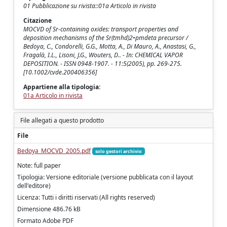
01 Pubblicazione su rivista::01a Articolo in rivista
Citazione
MOCVD of Sr-containing oxides: transport properties and
deposition mechanisms of the Sr(tmhd)2•pmdeta precursor /
Bedoya, C., Condorelli, G.G., Motta, A., Di Mauro, A., Anastasi, G.,
Fragalà, I.L., Lisoni, J.G., Wouters, D.. - In: CHEMICAL VAPOR
DEPOSITION. - ISSN 0948-1907. - 11:5(2005), pp. 269-275.
[10.1002/cvde.200406356]
Appartiene alla tipologia:
01a Articolo in rivista
File allegati a questo prodotto
File
Bedoya_MOCVD_2005.pdf
solo gestori archivio
Note: full paper
Tipologia: Versione editoriale (versione pubblicata con il layout
dell'editore)
Licenza: Tutti i diritti riservati (All rights reserved)
Dimensione 486.76 kB
Formato Adobe PDF