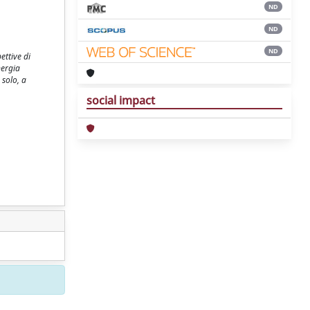
ND
ND
ND
ettive di
nergia
 solo, a
social impact