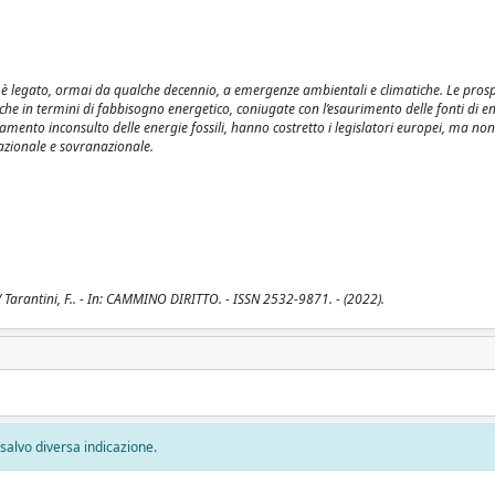
 si è legato, ormai da qualche decennio, a emergenze ambientali e climatiche. Le prosp
che in termini di fabbisogno energetico, coniugate con l’esaurimento delle fonti di e
tamento inconsulto delle energie fossili, hanno costretto i legislatori europei, ma non
azionale e sovranazionale.
rantini, F.. - In: CAMMINO DIRITTO. - ISSN 2532-9871. - (2022).
, salvo diversa indicazione.