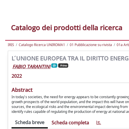
Catalogo dei prodotti della ricerca
IRIS
Catalogo Ricerca UNIROMA1
01 Pubblicazione su rivista
01a Arti
L ́UNIONE EUROPEA TRA IL DIRITTO ENERG
FABIO TARANTINI
Primo
2022
Abstract
In today ́s societies, the need for energy appears to be constantly grow
growth prospects of the world population, and the impact this will have o
sources, the ecological risks and the environmental impact deriving from th
identify rules capable of regulating the production of energy at national a
Scheda breve
Scheda completa