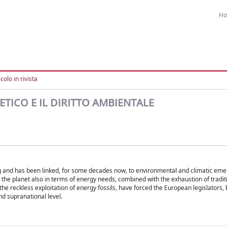
H
colo in rivista
ETICO E IL DIRITTO AMBIENTALE
ing and has been linked, for some decades now, to environmental and climatic em
n the planet also in terms of energy needs, combined with the exhaustion of tradi
e reckless exploitation of energy fossils, have forced the European legislators, b
nd supranational level.