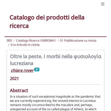
Catalogo dei prodotti della
ricerca
IRIS
Catalogo Ricerca UNIROMA1
01 Pubblicazione su rivista
01a Articolo in rivista
Oltre la peste. I morbi nella φυσιολογία
lucreziana
chiara rover
2021
Abstract
In a situation of such exceptional magnitude as the pandemic that
we are currently experiencing, the revived interest in Lucretius
remains mostly circumscribed to the macabre and, perhaps,
unexpected account of the so-called plague of Athens, to which