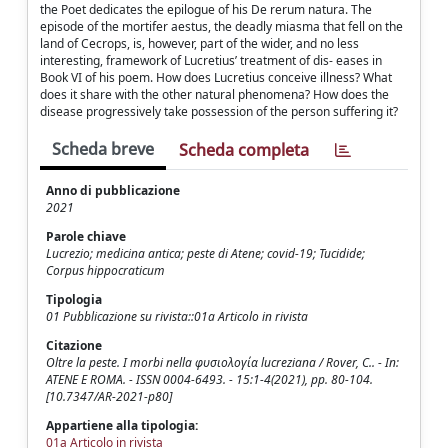
the Poet dedicates the epilogue of his De rerum natura. The
episode of the mortifer aestus, the deadly miasma that fell on the
land of Cecrops, is, however, part of the wider, and no less
interesting, framework of Lucretius’ treatment of dis- eases in
Book VI of his poem. How does Lucretius conceive illness? What
does it share with the other natural phenomena? How does the
disease progressively take possession of the person suffering it?
Scheda breve
Scheda completa
Anno di pubblicazione
2021
Parole chiave
Lucrezio; medicina antica; peste di Atene; covid-19; Tucidide;
Corpus hippocraticum
Tipologia
01 Pubblicazione su rivista::01a Articolo in rivista
Citazione
Oltre la peste. I morbi nella φυσιολογία lucreziana / Rover, C.. - In:
ATENE E ROMA. - ISSN 0004-6493. - 15:1-4(2021), pp. 80-104.
[10.7347/AR-2021-p80]
Appartiene alla tipologia:
01a Articolo in rivista