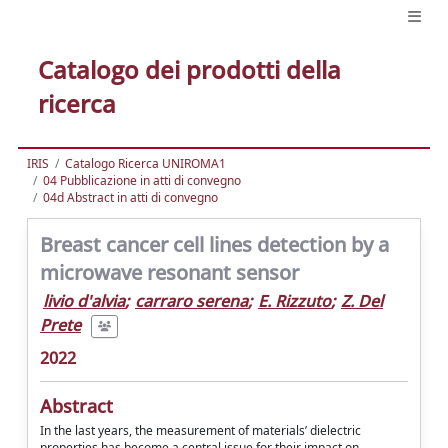
Catalogo dei prodotti della
ricerca
IRIS
Catalogo Ricerca UNIROMA1
04 Pubblicazione in atti di convegno
04d Abstract in atti di convegno
Breast cancer cell lines detection by a
microwave resonant sensor
livio d'alvia
;
carraro serena
;
E. Rizzuto
;
Z. Del
Prete
2022
Abstract
In the last years, the measurement of materials’ dielectric
properties has become a central issue for their impact on