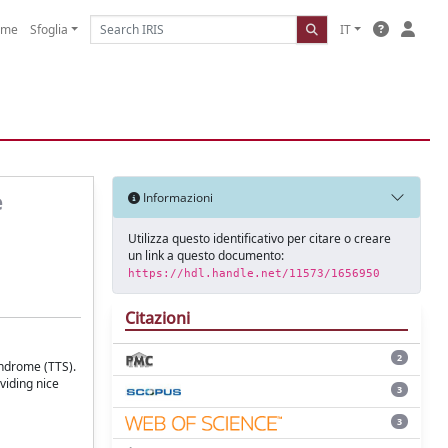
ome
Sfoglia
IT
e
Informazioni
Utilizza questo identificativo per citare o creare
un link a questo documento:
https://hdl.handle.net/11573/1656950
Citazioni
2
yndrome (TTS).
viding nice
3
3