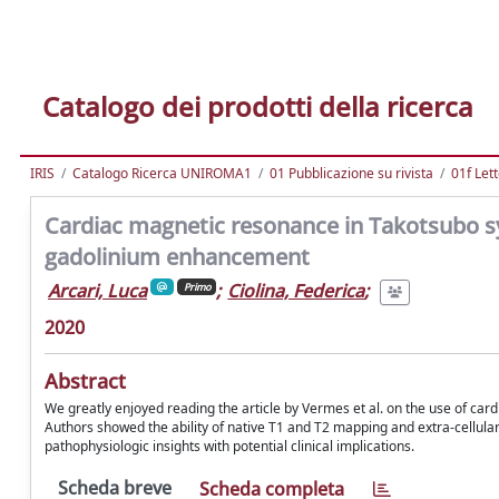
Catalogo dei prodotti della ricerca
IRIS
Catalogo Ricerca UNIROMA1
01 Pubblicazione su rivista
01f Let
Cardiac magnetic resonance in Takotsubo s
gadolinium enhancement
Arcari, Luca
;
Ciolina, Federica
;
Primo
2020
Abstract
We greatly enjoyed reading the article by Vermes et al. on the use of c
Authors showed the ability of native T1 and T2 mapping and extra-cellular
pathophysiologic insights with potential clinical implications.
Scheda breve
Scheda completa