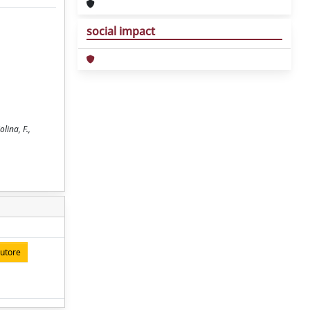
social impact
lina, F.,
autore