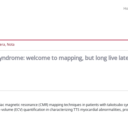
H
tera, Nota
yndrome: welcome to mapping, but long live lat
ardiac magnetic resonance (CMR) mapping techniques in patients with takotsubo s
-volume (ECV) quantification in characterizing TTS myocardial abnormalities, pro