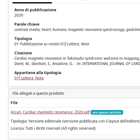
Anno di pubblicazione
2020
Parole chiave
contrast media; heart; humans; magnetic resonance spectroscopy; gadoli
Tipologia
01 Pubblicazione su rivista::01f Lettera, Nota
Citazione
Cardiac magnetic resonance in Takotsubo syndrome: welcome to mapping, but l
Danti, M., Sbarbati, S., Ansalone, G.. - In: INTERNATIONAL JOURNAL OF CAR
Appartiene alla tipologia:
01f Lettera, Nota
File allegati a questo prodotto
File
Arcari_Cardiac magnetic resonance_2020.pdf
solo gestori archivio
Tipologia: Versione editoriale (versione pubblicata con il layout dell'editore
Licenza: Tutti i diritti riservati (All rights reserved)