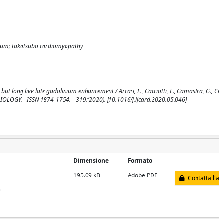
nium; takotsubo cardiomyopathy
ong live late gadolinium enhancement / Arcari, L., Cacciotti, L., Camastra, G., Cio
DIOLOGY. - ISSN 1874-1754. - 319:(2020). [10.1016/j.ijcard.2020.05.046]
Dimensione
Formato
195.09 kB
Adobe PDF
Contatta l'
)