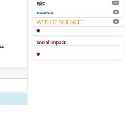
ND
40
33
social impact
22.