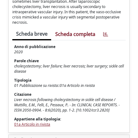
sometimes liver transplantation. After laparoscopic
cholecystectomy, liver necrosis is usually secondary to
intraoperative vascular injury. In this patient, the vaso-occlusive
crisis mimicked a vascular injury with segmental postoperative
necrosis.
Scheda breve
Scheda completa
Anno di pubblicazione
2020
Parole chiave
cholecystectomy; liver failure; liver necrosis; liver surgery; sickle cell
disease
Tipologia
01 Pubblicazione su rivista::01a Articolo in rivista
Citazione
Liver necrosis following cholecystectomy in sickle cell disease /
Muttillo, E.M., Felli, E., Pessaux, P.. - In: CLINICAL CASE REPORTS. -
ISSN 2050-0904. - 8:6(2020), pp. 1-2. [10.1002/ccr3.2820]
Appartiene alla tipologia:
01a Articolo in rivista